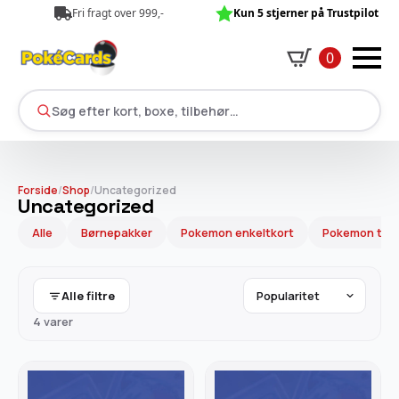
Fri fragt over 999,-
Kun 5 stjerner på Trustpilot
0
Søg efter kort, boxe, tilbehør…
Forside
/
Shop
/
Uncategorized
Uncategorized
Alle
Børnepakker
Pokemon enkeltkort
Pokemon tilb
Alle filtre
4 varer