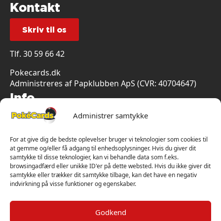
Kontakt
Skriv til os
Tlf.
30 59 66 42
Pokecards.dk
Administreres af Papklubben ApS (CVR: 40704647)
Info
Om Pokecards.dk
Administrer samtykke
Blog / Viden
Fragt og levering
For at give dig de bedste oplevelser bruger vi teknologier som cookies til
Persondatapolitik
at gemme og/eller få adgang til enhedsoplysninger. Hvis du giver dit
Handelsbetingelser
samtykke til disse teknologier, kan vi behandle data som f.eks.
browsingadfærd eller unikke ID'er på dette websted. Hvis du ikke giver dit
Cookiepolitik
samtykke eller trækker dit samtykke tilbage, kan det have en negativ
Vi har kun 5-stjernet anmeldelser på Trustpilot
indvirkning på visse funktioner og egenskaber.
Godkend