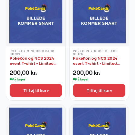
POKEKON X NORDIC CARD
POKEKON X NORDIC CARD
SHOW
SHOW
PokeKon og NCS 2024
PokeKon og NCS 2024
event T-shirt - Limited
event T-shirt - Limited
edition
edition
200,00
kr.
200,00
kr.
På lager
På lager
Tilføj til kurv
Tilføj til kurv