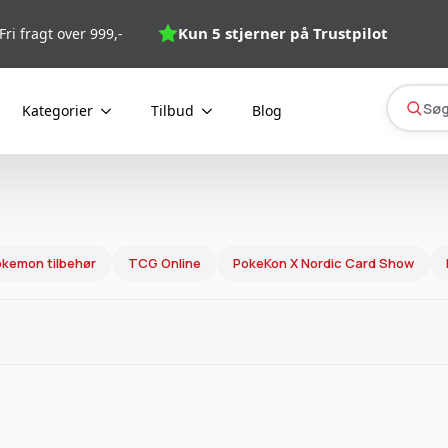
Kun 5 stjerner på Trustpilot
Fri fragt over 999,-
Søg
Kategorier
Tilbud
Blog
kemon tilbehør
TCG Online
PokeKon X Nordic Card Show