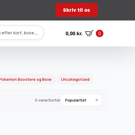
Skriv til os
 efter kort, boxe, tilbehør…
0,00
kr.
0
Pokemon Boostere og Boxe
Uncategorized
0 varer
Sortér