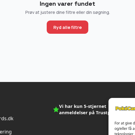
Ingen varer fundet
Prøv at justere dine filtre eller din søgning.
Ryd alle filtre
Vi har kun 5-stjernet
anmeldelser på Trustpilot
ds.dk
For at give 
n
og/eller få 
vering
teknologier,