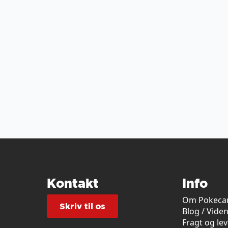
Kontakt
Info
Om Pokecar
Skriv til os
Blog / Vide
Fragt og le