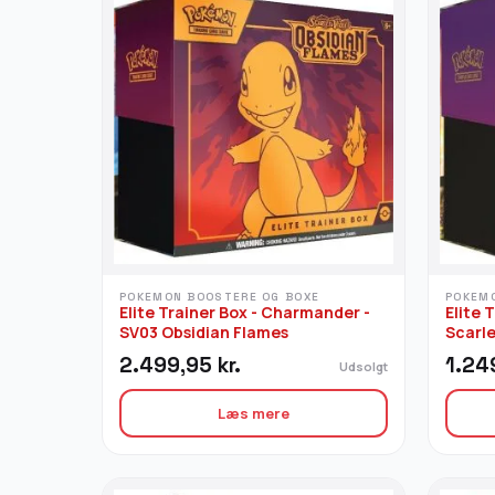
POKEMON BOOSTERE OG BOXE
POKEM
Elite Trainer Box - Charmander -
Elite 
SV03 Obsidian Flames
Scarle
2.499,95
kr.
1.24
Udsolgt
Læs mere