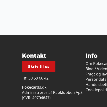
Kontakt
Info
Om Pokecar
Skriv til os
Blog / Vide
Fragt og le
Tlf.
30 59 66 42
Persondatap
Handelsbet
Pokecards.dk
Cookiepolit
Administreres af Papklubben ApS
(CVR: 40704647)