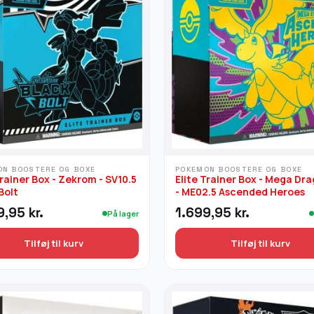
ON BOOSTERE OG BOXE
POKEMON BOOSTERE OG BOXE
Trainer Box - Zekrom - SV10.5
Elite Trainer Box - Mega Dr
Bolt
- ME02.5 Ascended Heroes
9,95
kr.
1.699,95
kr.
På lager
Tilføj til kurv
Tilføj til kurv