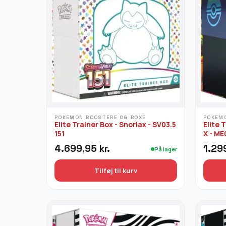
POKEMON BOOSTERE OG BOXE
POKEM
Elite Trainer Box - Snorlax - SV03.5
Elite 
151
X - M
4.699,95
kr.
1.29
På lager
Tilføj til kurv