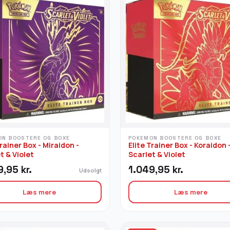
ON BOOSTERE OG BOXE
POKEMON BOOSTERE OG BOXE
Trainer Box - Miraidon -
Elite Trainer Box - Koraidon 
t & Violet
Scarlet & Violet
9,95
kr.
1.049,95
kr.
Udsolgt
Læs mere
Læs mere