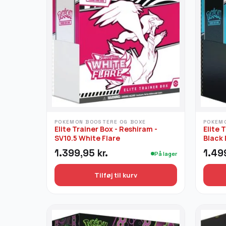
POKEMON BOOSTERE OG BOXE
POKEM
Elite Trainer Box - Reshiram -
Elite 
SV10.5 White Flare
Black 
1.399,95
kr.
1.49
På lager
Tilføj til kurv