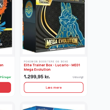
POKEMON BOOSTERE OG BOXE
en
Elite Trainer Box - Lucario - ME01
Mega Evolution
1.299,95
kr.
På lager
Udsolgt
Læs mere