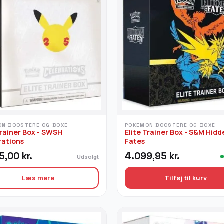
ON BOOSTERE OG BOXE
POKEMON BOOSTERE OG BOXE
Trainer Box - SWSH
Elite Trainer Box - S&M Hidd
rations
Fates
5,00
kr.
4.099,95
kr.
Udsolgt
Læs mere
Tilføj til kurv