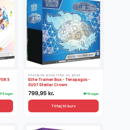
POKEMON BOOSTERE OG BOXE
V08.5
Elite Trainer Box - Terapagos -
SV07 Stellar Crown
799,95
kr.
På lager
På lager
Tilføj til kurv