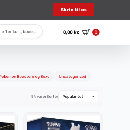
Skriv til os
 efter kort, boxe, tilbehør…
0,00
kr.
0
Pokemon Boostere og Boxe
Uncategorized
54 varer
Sortér