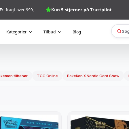
Kun 5 stjerner på Trustpilot
Fri fragt over 999,-
Søg
Kategorier
Tilbud
Blog
kemon tilbehør
TCG Online
PokeKon X Nordic Card Show