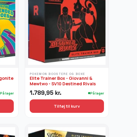
POKEMON BOOSTERE OG BOXE
agonite
Elite Trainer Box - Giovanni &
Mewtwo - SV10 Destined Rivals
1.789,95
kr.
På lager
På lager
Tilføj til kurv