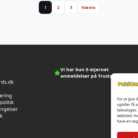
1
2
3
Næste
Vi har kun 5-stjernet
anmeldelser på Trustpilot
ds.dk
n
vering
For at give 
olitik
og/eller få 
ingelser
teknologier,
ik
websted. Hvi
have en nega