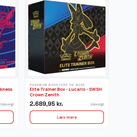
POKEMON BOOSTERE OG BOXE
rkness
Elite Trainer Box - Lucario - SWSH
Crown Zenith
2.689,95
kr.
Udsolgt
Udsolgt
Læs mere