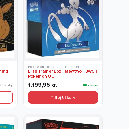
POKEMON BOOSTERE OG BOXE
ning
Elite Trainer Box - Mewtwo - SWSH
Pokemon GO
1.199,95
kr.
Udsolgt
På lager
Tilføj til kurv