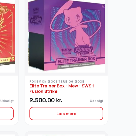
POKEMON BOOSTERE OG BOXE
-
Elite Trainer Box - Mew - SWSH
Fusion Strike
2.500,00
kr.
Udsolgt
Udsolgt
Læs mere