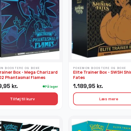
ON BOOSTERE OG BOXE
POKEMON BOOSTERE OG BOXE
Trainer Box - Mega Charizard
Elite Trainer Box - SWSH Shi
E02 Phantasmal Flames
Fates
9,95
kr.
1.189,95
kr.
På lager
Tilføj til kurv
Læs mere