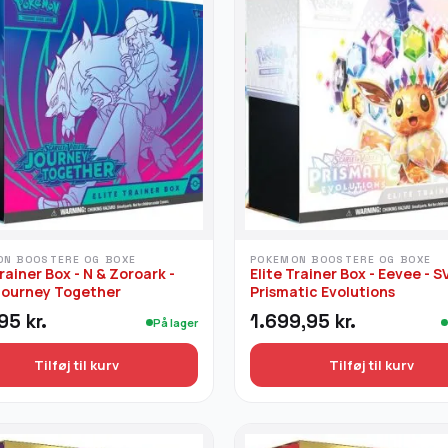
ON BOOSTERE OG BOXE
POKEMON BOOSTERE OG BOXE
Trainer Box - N & Zoroark -
Elite Trainer Box - Eevee - S
Journey Together
Prismatic Evolutions
,95
kr.
1.699,95
kr.
På lager
Tilføj til kurv
Tilføj til kurv