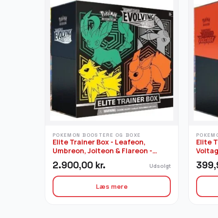
POKEMON BOOSTERE OG BOXE
POKEM
Elite Trainer Box - Leafeon,
Elite 
Umbreon, Jolteon & Flareon -
Volta
SWSH Evolving Skies
2.900,00
kr.
399
Udsolgt
Læs mere