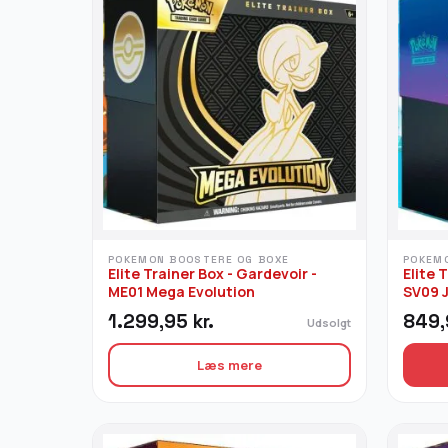
POKEMON BOOSTERE OG BOXE
POKEM
Elite Trainer Box - Gardevoir -
Elite 
ME01 Mega Evolution
SV09 
1.299,95
kr.
849
Udsolgt
Læs mere