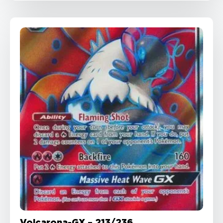
Volcarona-GX – 213/236