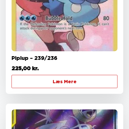
Piplup – 239/236
225,00
kr.
Læs Mere