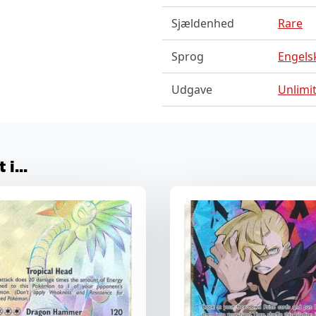
Sjældenhed
Rare
Sprog
Engels
Udgave
Unlimi
i...