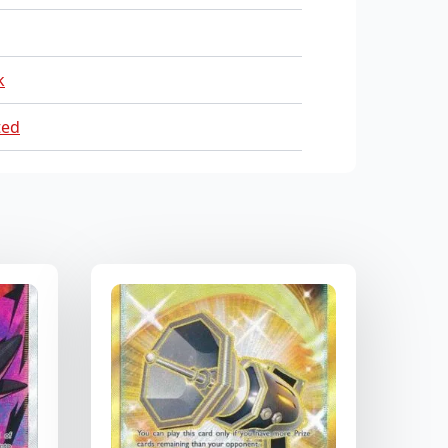
k
ted