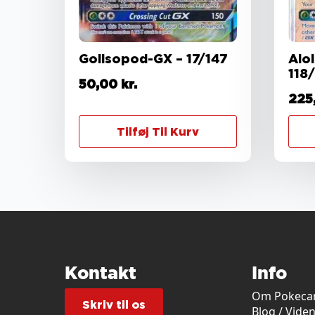
Golisopod-GX – 17/147
Alo
118/
50,00
kr.
225
Tilføj Til Kurv
Kontakt
Info
Om Pokecar
Skriv til os
Blog / Vide