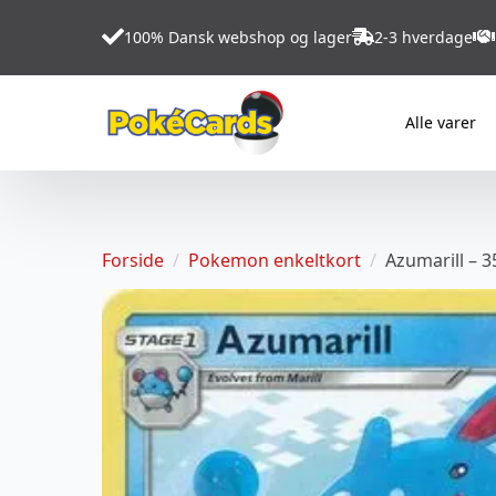
100% Dansk webshop og lager
2-3 hverdage
Alle varer
Forside
Pokemon enkeltkort
Azumarill – 3