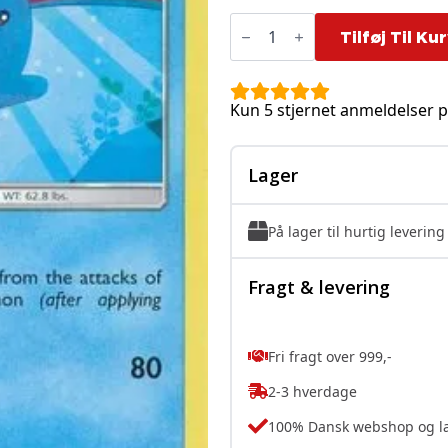
Azumarill
-
Tilføj Til Ku
35/147
antal
Kun 5 stjernet anmeldelser p
Lager
På lager til hurtig levering
Fragt & levering
Fri fragt over 999,-
2-3 hverdage
100% Dansk webshop og l