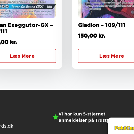
lan Exeggutor-GX –
Gladion – 109/111
111
150,00
kr.
,00
kr.
Læs Mere
Læs Mere
Vi har kun 5-stjernet
anmeldelser på Trustpilot
ds.dk
n