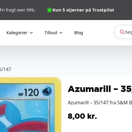
Kun 5 stjerner på Trustpilot
Fri fragt over 999,-
Søg
Kategorier
Tilbud
Blog
5/147
Azumarill – 3
Azumarill – 35/147 fra S&M 
8,00
kr.