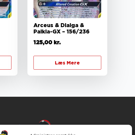
Arceus & Dialga &
Palkia-GX – 156/236
125,00
kr.
Læs Mere