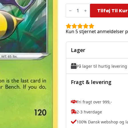
Beedrill
-
Tilføj Til Ku
003/185
antal
Kun 5 stjernet anmeldelser p
Lager
På lager til hurtig levering
Fragt & levering
Fri fragt over 999,-
2-3 hverdage
100% Dansk webshop og l