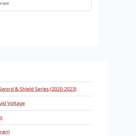
Europa
word & Shield Series (2020-2023)
vid Voltage
n
røn)