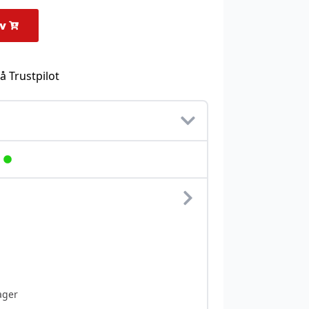
rv
å Trustpilot
ager