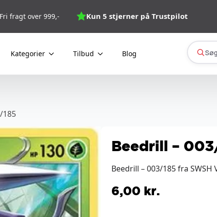
Kun 5 stjerner på Trustpilot
Fri fragt over 999,-
Søg
Kategorier
Tilbud
Blog
3/185
Beedrill – 003
Beedrill – 003/185 fra SWSH V
6,00
kr.