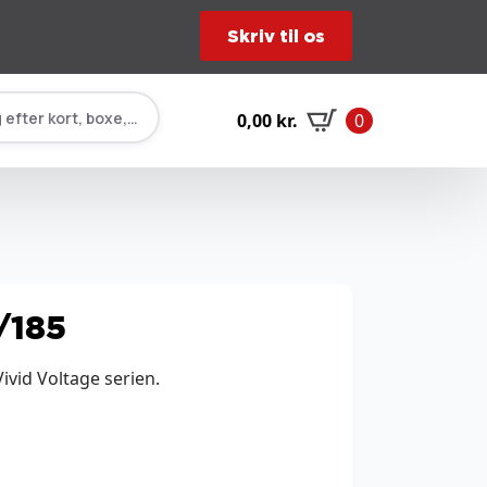
Skriv til os
 efter kort, boxe, tilbehør…
0,00
kr.
0
/185
ivid Voltage serien.