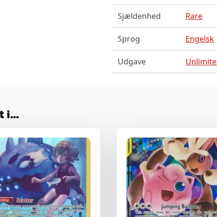
Sjældenhed
Rare
Sprog
Engelsk
Udgave
Unlimit
i...