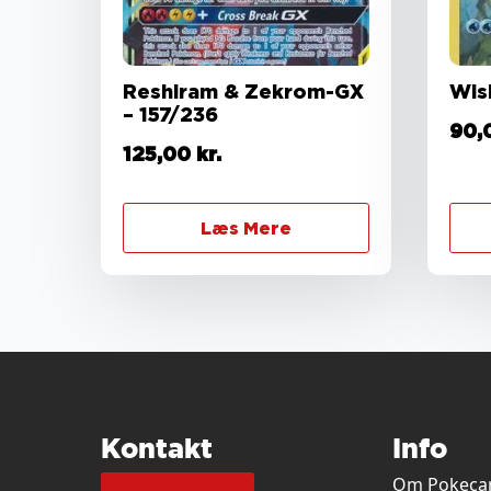
Reshiram & Zekrom-GX
Wis
– 157/236
90,
125,00
kr.
Læs Mere
Kontakt
Info
Om Pokecar