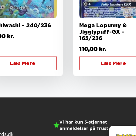
hiwashi – 240/236
Mega Lopunny &
Jigglypuff-GX –
00
kr.
165/236
110,00
kr.
Læs Mere
Læs Mere
Vi har kun 5-stjernet
anmeldelser på Trustpilot
ds.dk