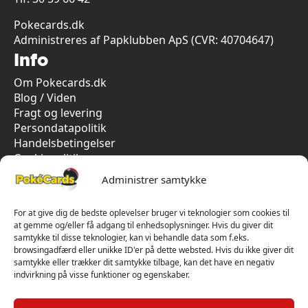
Pokecards.dk
Administreres af Papklubben ApS (CVR: 40704647)
Info
Om Pokecards.dk
Blog / Viden
Fragt og levering
Persondatapolitik
Handelsbetingelser
Cookiepolitik
Vi har kun 5-stjernet anmeldelser på Trustpilot
Administrer samtykke
For at give dig de bedste oplevelser bruger vi teknologier som cookies til
at gemme og/eller få adgang til enhedsoplysninger. Hvis du giver dit
samtykke til disse teknologier, kan vi behandle data som f.eks.
browsingadfærd eller unikke ID'er på dette websted. Hvis du ikke giver dit
samtykke eller trækker dit samtykke tilbage, kan det have en negativ
indvirkning på visse funktioner og egenskaber.