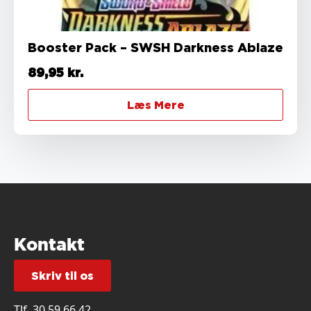
Booster Pack – SWSH Darkness Ablaze
89,95
kr.
Læs Mere
Kontakt
Skriv til os
Tlf.
30 59 66 42