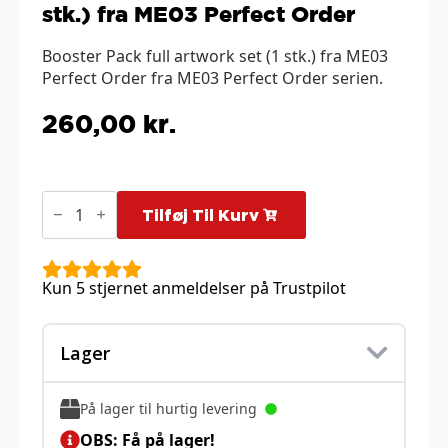
stk.) fra ME03 Perfect Order
Booster Pack full artwork set (1 stk.) fra ME03
Perfect Order fra ME03 Perfect Order serien.
260,00
kr.
Booster
Pack
Tilføj Til Kurv
full
artwork
set
(4
Kun 5 stjernet anmeldelser på Trustpilot
stk.)
fra
ME03
Perfect
Lager
Order
antal
På lager til hurtig levering
OBS: Få på lager!