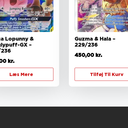
a Lopunny &
Guzma & Hala –
glypuff-GX –
229/236
/236
450,00
kr.
,00
kr.
Læs Mere
Tilføj Til Kurv