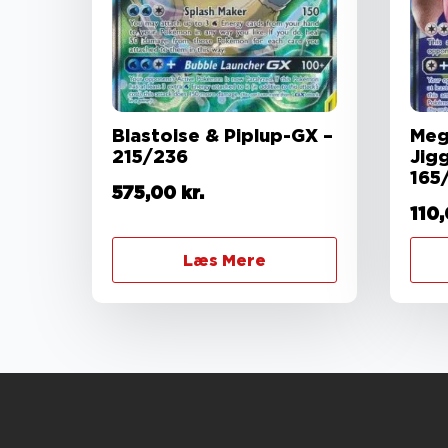
Blastoise & Piplup-GX –
Meg
215/236
Jig
165
575,00
kr.
110
Læs Mere