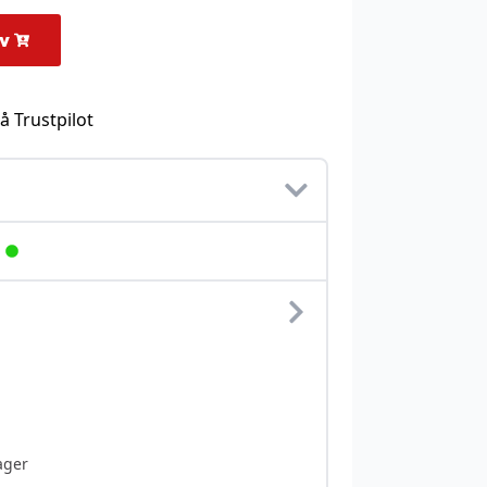
rv
å Trustpilot
ager