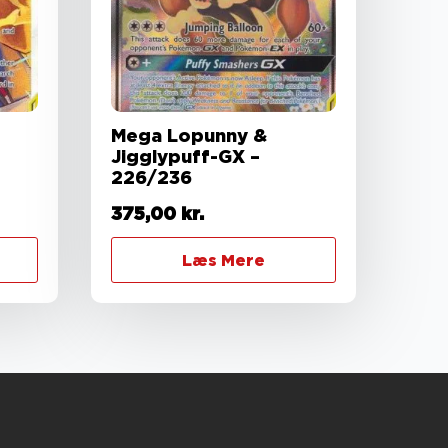
Mega Lopunny &
Jigglypuff-GX –
226/236
375,00
kr.
Læs Mere