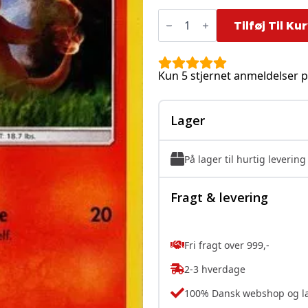
Charmander
-
Tilføj Til Ku
4/18
antal
Kun 5 stjernet anmeldelser p
Lager
På lager til hurtig levering
Fragt & levering
Fri fragt over 999,-
2-3 hverdage
100% Dansk webshop og l