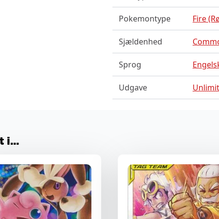
Pokemontype
Fire (R
Sjældenhed
Comm
Sprog
Engels
Udgave
Unlimi
i...