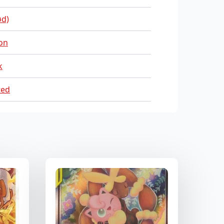
ød)
on
k
ted