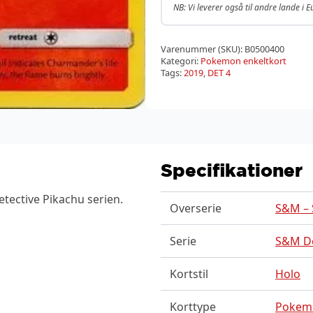
NB: Vi leverer også til andre lande i 
Varenummer (SKU):
B0500400
Kategori:
Pokemon enkeltkort
Tags:
2019
,
DET 4
Specifikationer
tective Pikachu serien.
Overserie
S&M – 
Serie
S&M De
Kortstil
Holo
Korttype
Pokem