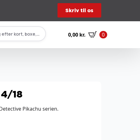
Skriv til os
 efter kort, boxe, tilbehør…
0,00
kr.
0
 4/18
etective Pikachu serien.