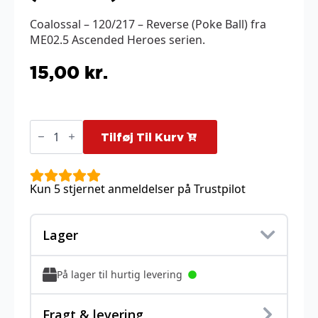
Coalossal – 120/217 – Reverse (Poke Ball) fra
ME02.5 Ascended Heroes serien.
15,00
kr.
Coalossal
-
Tilføj Til Kurv
120/217
-
Reverse
(Poke
Kun 5 stjernet anmeldelser på Trustpilot
Ball)
antal
Lager
På lager til hurtig levering
Fragt & levering