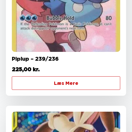
Piplup – 239/236
225,00
kr.
Læs Mere