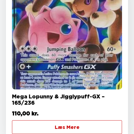
Mega Lopunny & Jigglypuff-GX –
165/236
110,00
kr.
Læs Mere