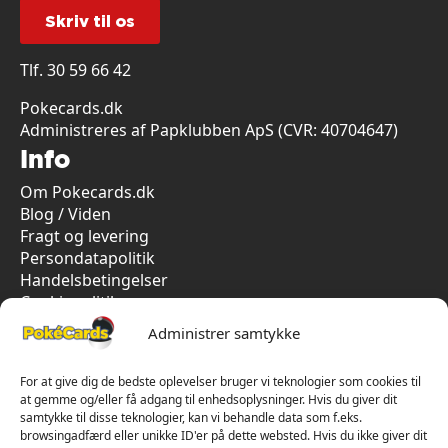
Skriv til os
Tlf.
30 59 66 42
Pokecards.dk
Administreres af Papklubben ApS (CVR: 40704647)
Info
Om Pokecards.dk
Blog / Viden
Fragt og levering
Persondatapolitik
Handelsbetingelser
Cookiepolitik
Vi har kun 5-stjernet anmeldelser på Trustpilot
Administrer samtykke
For at give dig de bedste oplevelser bruger vi teknologier som cookies til
at gemme og/eller få adgang til enhedsoplysninger. Hvis du giver dit
samtykke til disse teknologier, kan vi behandle data som f.eks.
browsingadfærd eller unikke ID'er på dette websted. Hvis du ikke giver dit