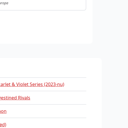
Europa
carlet & Violet Series (2023-nu)
estined Rivals
mon
Rød)