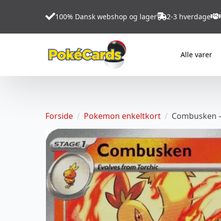
100% Dansk webshop og lager
2-3 hverdage
Alle varer
Forside
Pokemon enkeltkort
Combusken –