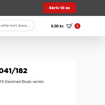
Skriv til os
 efter kort, boxe, tilbehør…
0,00
kr.
0
041/182
0 Destined Rivals serien.