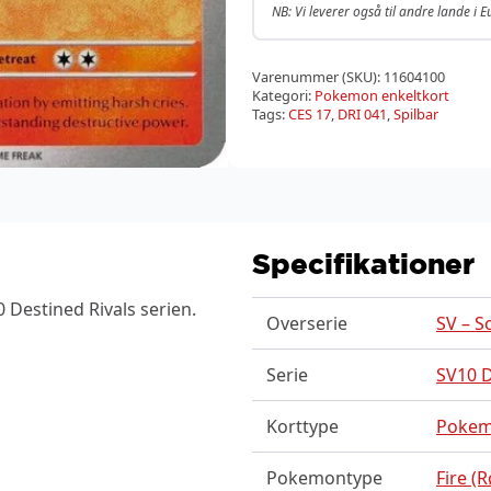
NB: Vi leverer også til andre lande i 
Varenummer (SKU):
11604100
Kategori:
Pokemon enkeltkort
Tags:
CES 17
,
DRI 041
,
Spilbar
Specifikationer
Destined Rivals serien.
Overserie
SV – S
Serie
SV10 D
Korttype
Poke
Pokemontype
Fire (