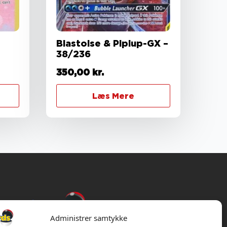
Blastoise & Piplup-GX –
38/236
350,00
kr.
Læs Mere
Administrer samtykke