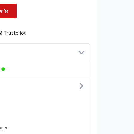
rv
å Trustpilot
ager