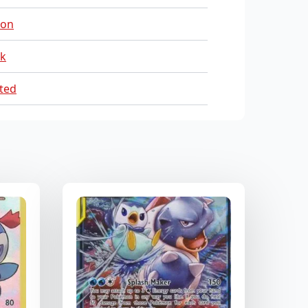
on
sk
ted