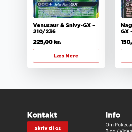
Venusaur & Snivy-GX –
Nag
210/236
GX 
225,00
kr.
150
Læs Mere
Kontakt
Info
Om Pokecar
Skriv til os
Blog / Vide