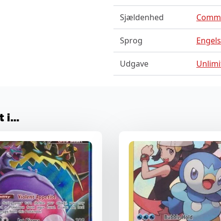
Sjældenhed
Comm
Sprog
Engel
Udgave
Unlimi
i...