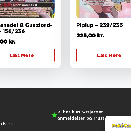
anadel & Guzzlord-
Piplup – 239/236
– 158/236
225,00
kr.
,00
kr.
Læs Mere
Læs Mere
Vi har kun 5-stjernet
anmeldelser på Trustpilot
ds.dk
n