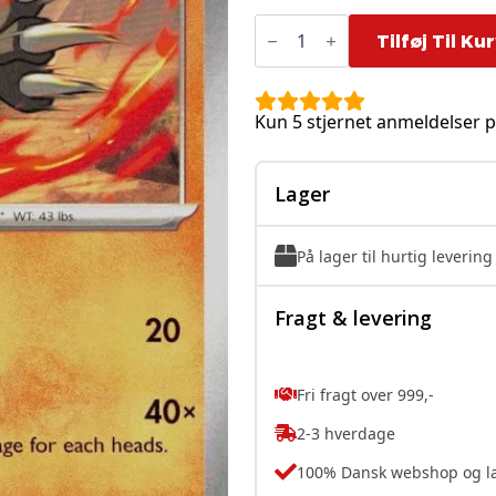
Combusken
-
Tilføj Til Ku
041/182
antal
Kun 5 stjernet anmeldelser p
Lager
På lager til hurtig levering
Fragt & levering
Fri fragt over 999,-
2-3 hverdage
100% Dansk webshop og l