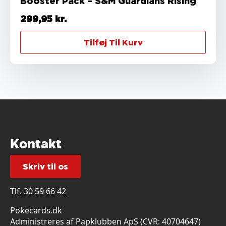
Booster Pack – S&M Guardians Rising
299,95
kr.
Tilføj Til Kurv
Kontakt
Skriv til os
Tlf.
30 59 66 42
Pokecards.dk
Administreres af Papklubben ApS (CVR: 40704647)