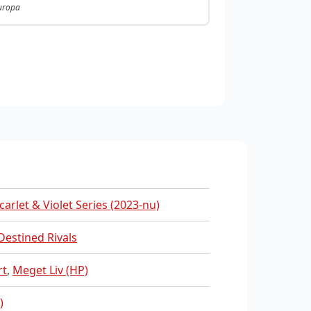
Europa
carlet & Violet Series (2023-nu)
Destined Rivals
rt
,
Meget Liv (HP)
)