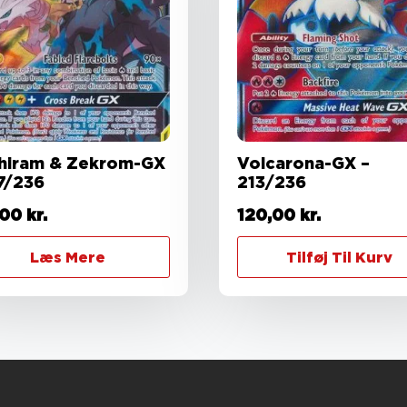
hiram & Zekrom-GX
Volcarona-GX –
57/236
213/236
,00
kr.
120,00
kr.
Læs Mere
Tilføj Til Kurv