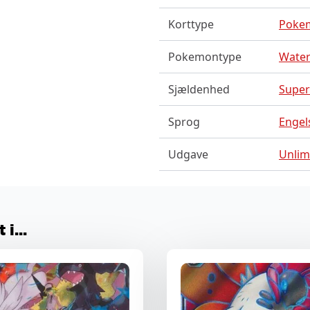
Korttype
Poke
Pokemontype
Water
Sjældenhed
Super
Sprog
Engel
Udgave
Unlim
i...