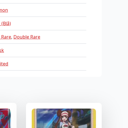
mon
 (Blå)
 Rare
,
Double Rare
sk
ited