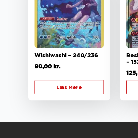
Wishiwashi – 240/236
Res
– 1
90,00
kr.
125
Læs Mere