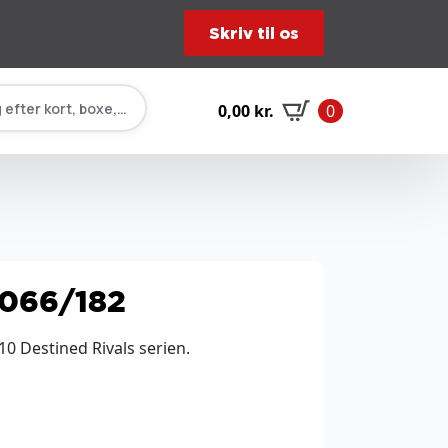
Skriv til os
 efter kort, boxe, tilbehør…
0,00
kr.
0
 066/182
0 Destined Rivals serien.