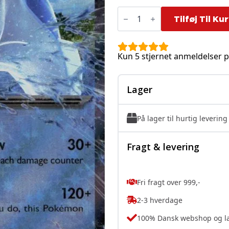
Dondozo
ex
Tilføj Til Ku
-
066/182
antal
Kun 5 stjernet anmeldelser p
Lager
På lager til hurtig levering
Fragt & levering
Fri fragt over 999,-
2-3 hverdage
100% Dansk webshop og l