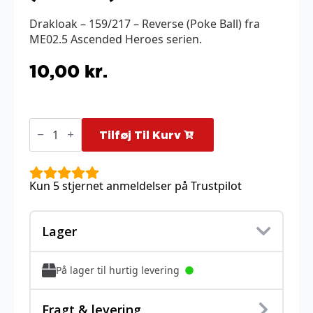
Drakloak – 159/217 – Reverse (Poke Ball) fra
ME02.5 Ascended Heroes serien.
10,00
kr.
Drakloak
-
Tilføj Til Kurv
159/217
-
Reverse
(Poke
Kun 5 stjernet anmeldelser på Trustpilot
Ball)
antal
Lager
På lager til hurtig levering
Fragt & levering