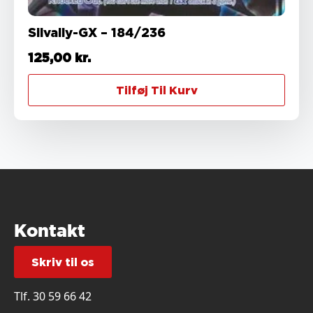
Silvally-GX – 184/236
125,00
kr.
Tilføj Til Kurv
Kontakt
Skriv til os
Tlf.
30 59 66 42