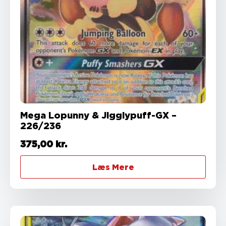
Mega Lopunny & Jigglypuff-GX –
226/236
375,00
kr.
Læs Mere