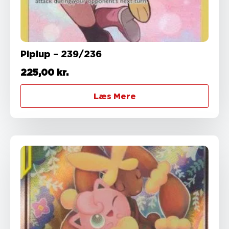
Piplup – 239/236
225,00
kr.
Læs Mere