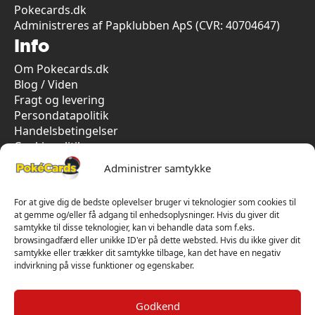
Pokecards.dk
Administreres af Papklubben ApS (CVR: 40704647)
Info
Om Pokecards.dk
Blog / Viden
Fragt og levering
Persondatapolitik
Handelsbetingelser
Cookiepolitik
Vi har kun 5-stjernet anmeldelser på Trustpilot
Administrer samtykke
For at give dig de bedste oplevelser bruger vi teknologier som cookies til
at gemme og/eller få adgang til enhedsoplysninger. Hvis du giver dit
samtykke til disse teknologier, kan vi behandle data som f.eks.
browsingadfærd eller unikke ID'er på dette websted. Hvis du ikke giver dit
samtykke eller trækker dit samtykke tilbage, kan det have en negativ
indvirkning på visse funktioner og egenskaber.
Godkend