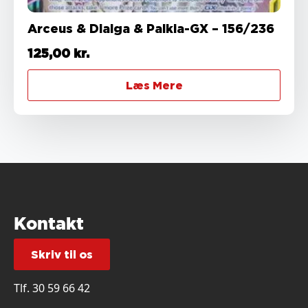
Arceus & Dialga & Palkia-GX – 156/236
125,00
kr.
Læs Mere
Kontakt
Skriv til os
Tlf.
30 59 66 42