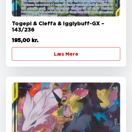
Togepi & Cleffa & Igglybuff-GX –
143/236
195,00
kr.
Læs Mere