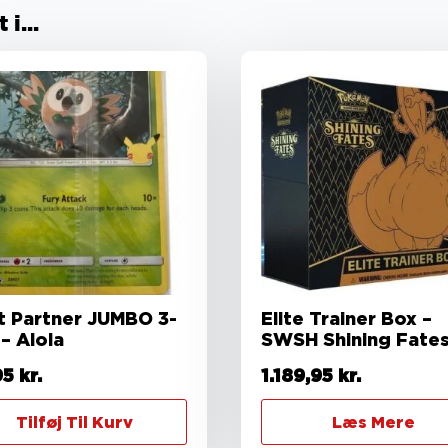
i...
st Partner JUMBO 3-
Elite Trainer Box –
– Alola
SWSH Shining Fate
95
kr.
1.189,95
kr.
Tilføj Til Kurv
Læs Mere