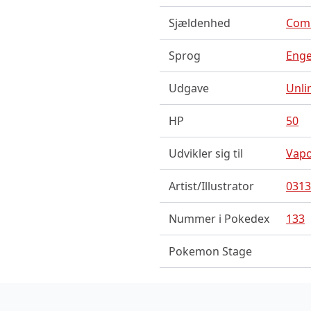
Sjældenhed
Com
Sprog
Enge
Udgave
Unli
HP
50
Udvikler sig til
Vap
Artist/Illustrator
0313
Nummer i Pokedex
133
Pokemon Stage