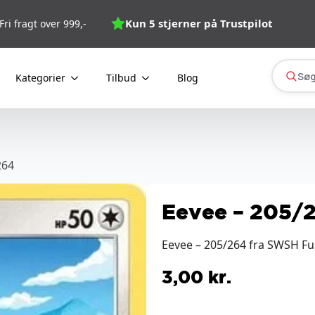
Kun 5 stjerner på Trustpilot
Fri fragt over 999,-
Søg
Kategorier
Tilbud
Blog
264
Eevee – 205/
Eevee – 205/264 fra SWSH Fus
3,00
kr.