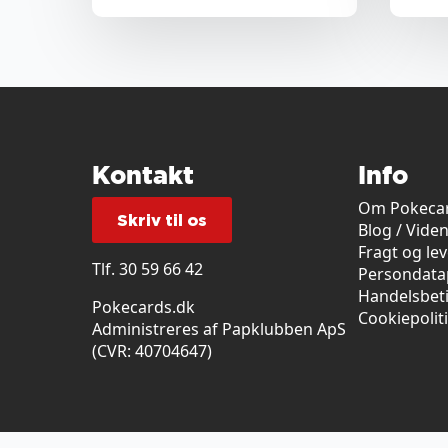
Kontakt
Info
Om Pokecar
Skriv til os
Blog / Vide
Fragt og le
Tlf.
30 59 66 42
Persondatap
Handelsbet
Pokecards.dk
Cookiepolit
Administreres af Papklubben ApS
(CVR: 40704647)