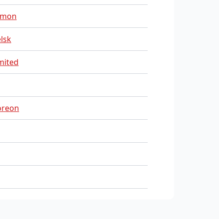
mon
lsk
mited
oreon