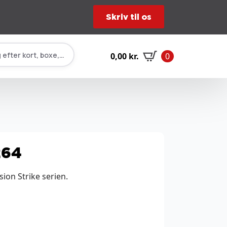
Skriv til os
 efter kort, boxe, tilbehør…
0,00
kr.
0
264
ion Strike serien.