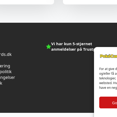
Vi har kun 5-stjernet
anmeldelser på Trustpilot
ds.dk
n
vering
For at give 
olitik
og/eller få 
ingelser
teknologier,
ik
websted. Hvi
have en nega
Go