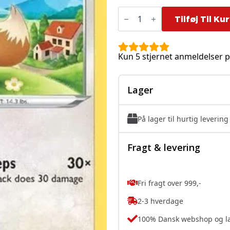
Eevee
-
Tilføj Til Ku
205/264
antal
Kun 5 stjernet anmeldelser p
Lager
På lager til hurtig levering
Fragt & levering
Fri fragt over 999,-
2-3 hverdage
100% Dansk webshop og l