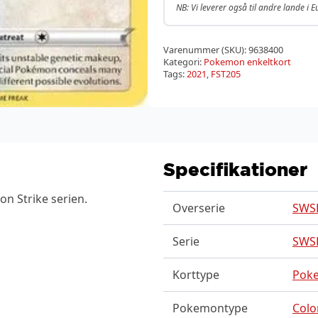
NB: Vi leverer også til andre lande i 
Varenummer (SKU):
9638400
Kategori:
Pokemon enkeltkort
Tags:
2021
,
FST205
Specifikationer
n Strike serien.
Overserie
SWSH
Serie
SWSH
Korttype
Pok
Pokemontype
Colo