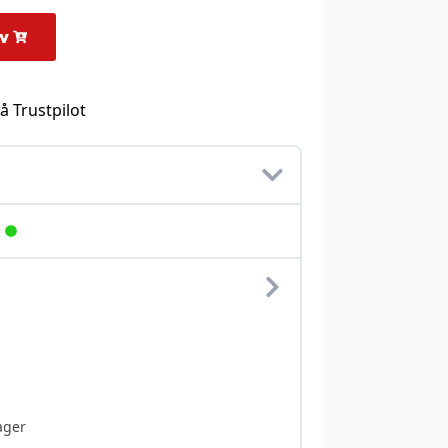
rv
å Trustpilot
ager