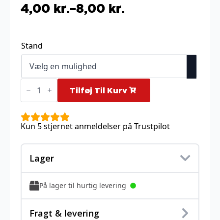
4,00
kr.
–
8,00
kr.
Prisinterval:
4,00 kr.
til
Stand
8,00 kr.
Ekans
δ
Tilføj Til Kurv
-
47/101
antal
Kun 5 stjernet anmeldelser på Trustpilot
Lager
På lager til hurtig levering
Fragt & levering