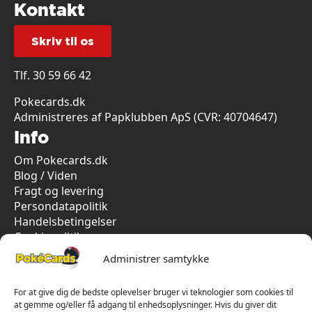
Kontakt
Skriv til os
Tlf.
30 59 66 42
Pokecards.dk
Administreres af Papklubben ApS (CVR: 40704647)
Info
Om Pokecards.dk
Blog / Viden
Fragt og levering
Persondatapolitik
Handelsbetingelser
Cookiepolitik
Vi har kun 5-stjernet anmeldelser på Trustpilot
Administrer samtykke
For at give dig de bedste oplevelser bruger vi teknologier som cookies til
at gemme og/eller få adgang til enhedsoplysninger. Hvis du giver dit