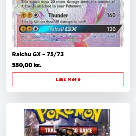
Raichu GX – 75/73
550,00
kr.
Læs Mere