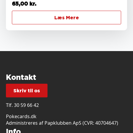
65,00
kr.
Læs Mere
Kontakt
Skriv til os
Tlf.
30 59 66 42
Pokecards.dk
Administreres af Papklubben ApS (CVR: 40704647)
Info