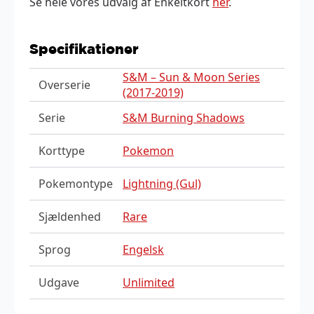
Se hele vores udvalg af Enkeltkort
her
.
Specifikationer
S&M – Sun & Moon Series
Overserie
(2017-2019)
Serie
S&M Burning Shadows
Korttype
Pokemon
Pokemontype
Lightning (Gul)
Sjældenhed
Rare
Sprog
Engelsk
Udgave
Unlimited