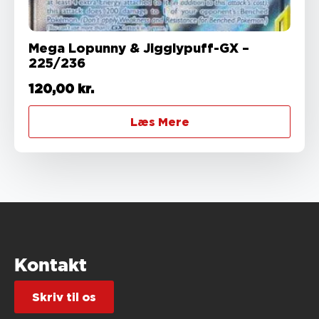
Mega Lopunny & Jigglypuff-GX –
225/236
120,00
kr.
Læs Mere
Kontakt
Skriv til os