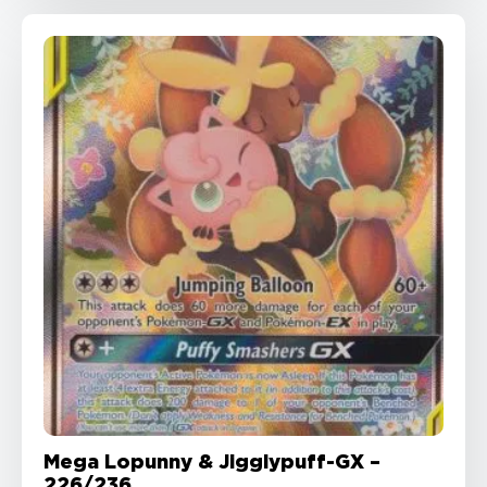
Mega Lopunny & Jigglypuff-GX –
226/236