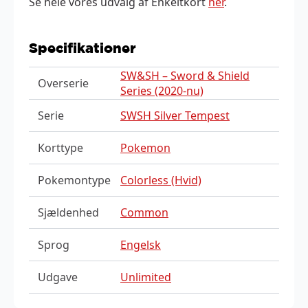
Se hele vores udvalg af Enkeltkort
her
.
Specifikationer
SW&SH – Sword & Shield
Overserie
Series (2020-nu)
Serie
SWSH Silver Tempest
Korttype
Pokemon
Pokemontype
Colorless (Hvid)
Sjældenhed
Common
Sprog
Engelsk
Udgave
Unlimited