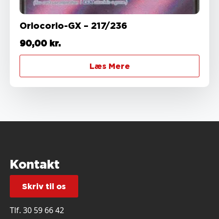
Oriocorio-GX – 217/236
90,00
kr.
Læs Mere
Kontakt
Skriv til os
Tlf.
30 59 66 42