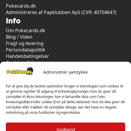
Pokecards.dk
Administreres af Papklubben ApS (CVR: 40704647)
Info
Om Pokecards.dk
Blog / Viden
Fragt og levering
Persondatapolitik
Handelsbetingelser
Cookiepolitik
Vi har kun 5-stjernet anmeldelser på Trustpilot
Administrer samtykke
For at give dig de bedste oplevelser bruger vi teknologier som cookies til
at gemme og/eller få adgang til enhedsoplysninger. Hvis du giver dit
samtykke til disse teknologier, kan vi behandle data som f.eks.
browsingadfærd eller unikke ID'er på dette websted. Hvis du ikke giver dit
samtykke eller trækker dit samtykke tilbage, kan det have en negativ
indvirkning på visse funktioner og egenskaber.
Godkend