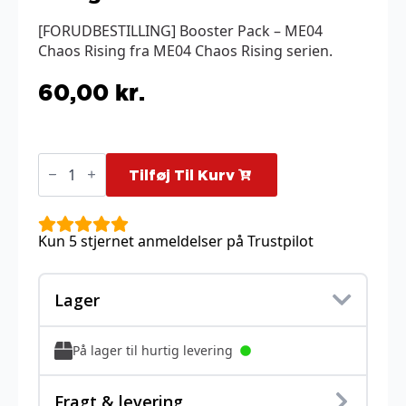
[FORUDBESTILLING] Booster Pack – ME04
Chaos Rising fra ME04 Chaos Rising serien.
60,00
kr.
Booster
Pack
Tilføj Til Kurv
-
ME04
Chaos
Rising
Kun 5 stjernet anmeldelser på Trustpilot
antal
Lager
På lager til hurtig levering
Fragt & levering