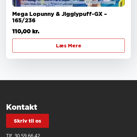
Mega Lopunny & Jigglypuff-GX –
165/236
110,00
kr.
Læs Mere
Kontakt
Skriv til os
Tlf.
30 59 66 42