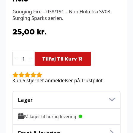
Gouging Fire – 038/191 – Non Holo fra SV08
Surging Sparks serien.
25,00
kr.
Gouging
Fire
Tilføj Til Kurv
-
038/191
-
Non
Kun 5 stjernet anmeldelser på Trustpilot
Holo
antal
Lager
På lager til hurtig levering