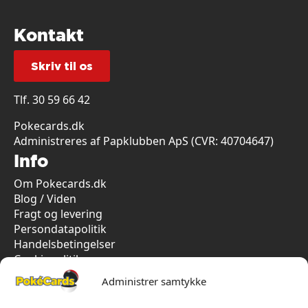
Kontakt
Skriv til os
Tlf.
30 59 66 42
Pokecards.dk
Administreres af Papklubben ApS (CVR: 40704647)
Info
Om Pokecards.dk
Blog / Viden
Fragt og levering
Persondatapolitik
Handelsbetingelser
Cookiepolitik
Vi har kun 5-stjernet anmeldelser på Trustpilot
Administrer samtykke