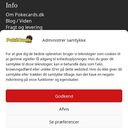
Info
Om Pokecards.dk
Blog / Viden
Fragt og levering
Persondatapolitik
Handelsbetingelser
Administrer samtykke
Cookiepolitik
Vi har kun 5-stjernet anmeldelser på Trustpilot
For at give dig de bedste oplevelser bruger vi teknologier som cookies til
at gemme og/eller få adgang til enhedsoplysninger. Hvis du giver dit
samtykke til disse teknologier, kan vi behandle data som f.eks.
browsingadfærd eller unikke ID'er på dette websted. Hvis du ikke giver dit
samtykke eller trækker dit samtykke tilbage, kan det have en negativ
indvirkning på visse funktioner og egenskaber.
Godkend
Afvis
Se præferencer