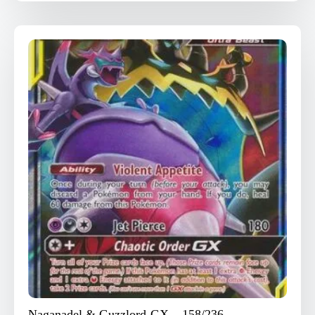
Naganadel & Guzzlord-GX – 158/236