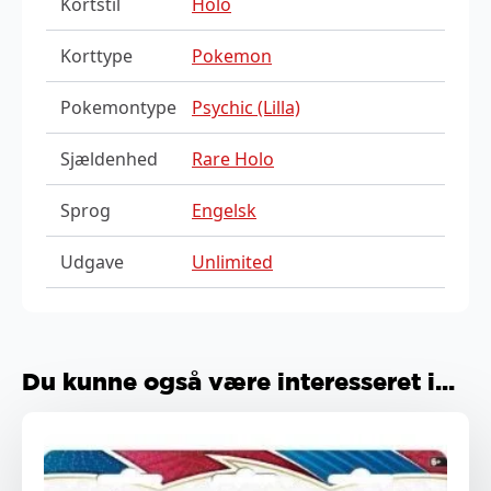
Kortstil
Holo
Korttype
Pokemon
Pokemontype
Psychic (Lilla)
Sjældenhed
Rare Holo
Sprog
Engelsk
Udgave
Unlimited
Du kunne også være interesseret i...