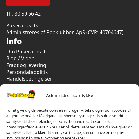
Tlf.
30 59 66 42
Pokecards.dk
Administreres af Papklubben ApS (CVR: 40704647)
Info
Om Pokecards.dk
Blog / Viden
Fragt og levering
Persondatapolitik
Handelsbetingelser
Cookiepolitik
Vi har kun 5-stjernet anmeldelser på Trustpilot
Administrer samtykke
For at give dig de bedste oplevelser bruger vi teknologier som cookies til
at gemme og/eller få adgang til enhedsoplysninger. Hvis du giver dit
samtykke til disse teknologier, kan vi behandle data som f.eks.
browsingadfærd eller unikke ID'er på dette websted. Hvis du ikke giver dit
samtykke eller trækker dit samtykke tilbage, kan det have en negativ
indvirkning på visse funktioner og egenskaber.