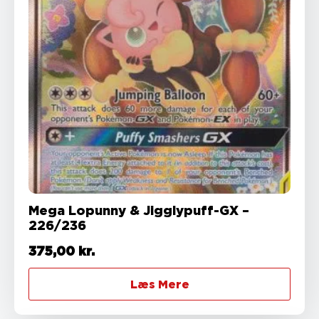
Mega Lopunny & Jigglypuff-GX –
226/236
375,00
kr.
Læs Mere