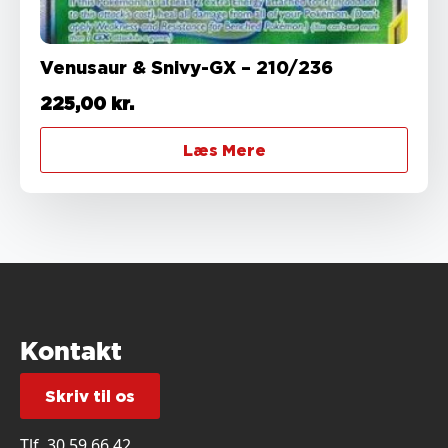
Venusaur & Snivy-GX – 210/236
225,00
kr.
Læs Mere
Kontakt
Skriv til os
Tlf.
30 59 66 42