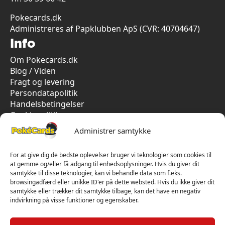
Pokecards.dk
Administreres af Papklubben ApS (CVR: 40704647)
Info
Om Pokecards.dk
Blog / Viden
Fragt og levering
Persondatapolitik
Handelsbetingelser
Cookiepolitik
Vi har kun 5-stjernet anmeldelser på Trustpilot
Administrer samtykke
For at give dig de bedste oplevelser bruger vi teknologier som cookies til
at gemme og/eller få adgang til enhedsoplysninger. Hvis du giver dit
samtykke til disse teknologier, kan vi behandle data som f.eks.
browsingadfærd eller unikke ID'er på dette websted. Hvis du ikke giver dit
samtykke eller trækker dit samtykke tilbage, kan det have en negativ
indvirkning på visse funktioner og egenskaber.