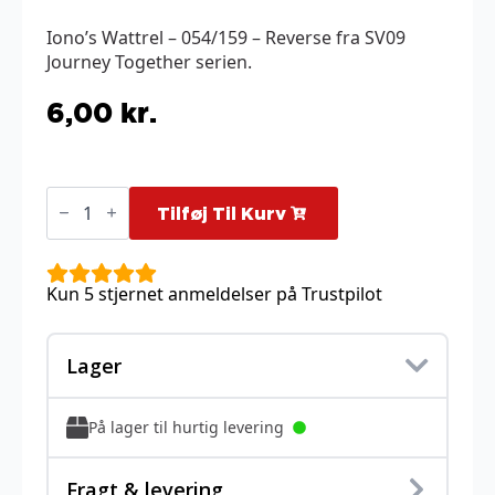
Iono’s Wattrel – 054/159 – Reverse fra SV09
Journey Together serien.
6,00
kr.
Iono's
Wattrel
Tilføj Til Kurv
-
054/159
-
Reverse
Kun 5 stjernet anmeldelser på Trustpilot
antal
Lager
På lager til hurtig levering
Fragt & levering