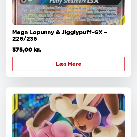
Mega Lopunny & Jigglypuff-GX –
226/236
375,00
kr.
Læs Mere