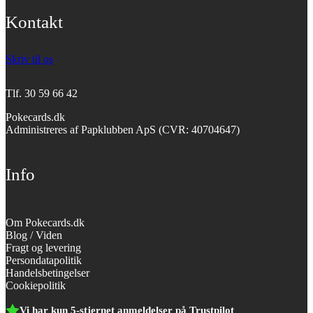
Kontakt
Skriv til os
Tlf.
30 59 66 42
Pokecards.dk
Administreres af Papklubben ApS (CVR: 40704647)
Info
Om Pokecards.dk
Blog / Viden
Fragt og levering
Persondatapolitik
Handelsbetingelser
Cookiepolitik
Vi har kun 5-stjernet anmeldelser på Trustpilot