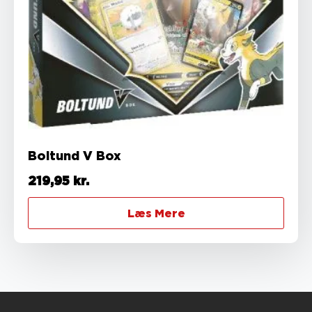
Boltund V Box
219,95
kr.
Læs Mere