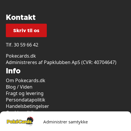
Kontakt
Skriv til os
Tlf.
30 59 66 42
Pokecards.dk
Administreres af Papklubben ApS (CVR: 40704647)
Info
Om Pokecards.dk
Blog / Viden
Fragt og levering
Persondatapolitik
Handelsbetingelser
Cookiepolitik
Vi har kun 5-stjernet anmeldelser på Trustpilot
Administrer samtykke