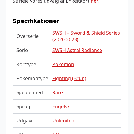
Se hele vores udvalg af Enkeltkort
her
.
Specifikationer
SWSH – Sword & Shield Series
Overserie
(2020-2023)
Serie
SWSH Astral Radiance
Korttype
Pokemon
Pokemontype
Fighting (Brun)
Sjældenhed
Rare
Sprog
Engelsk
Udgave
Unlimited