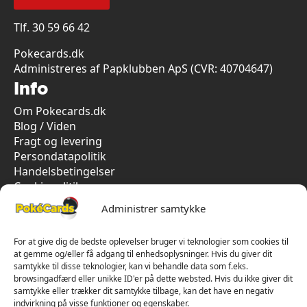
Tlf.
30 59 66 42
Pokecards.dk
Administreres af Papklubben ApS (CVR: 40704647)
Info
Om Pokecards.dk
Blog / Viden
Fragt og levering
Persondatapolitik
Handelsbetingelser
Cookiepolitik
Vi har kun 5-stjernet anmeldelser på Trustpilot
Administrer samtykke
For at give dig de bedste oplevelser bruger vi teknologier som cookies til
at gemme og/eller få adgang til enhedsoplysninger. Hvis du giver dit
samtykke til disse teknologier, kan vi behandle data som f.eks.
browsingadfærd eller unikke ID'er på dette websted. Hvis du ikke giver dit
samtykke eller trækker dit samtykke tilbage, kan det have en negativ
indvirkning på visse funktioner og egenskaber.