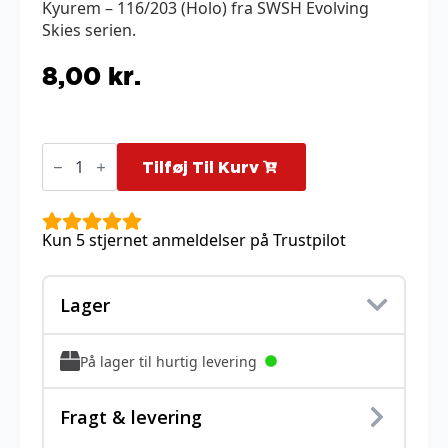
Kyurem – 116/203 (Holo) fra SWSH Evolving
Skies serien.
8,00
kr.
Kyurem
-
Tilføj Til Kurv
116/203
(Holo)
antal
Kun 5 stjernet anmeldelser på Trustpilot
Lager
På lager til hurtig levering
Fragt & levering