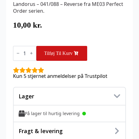
Landorus – 041/088 – Reverse fra ME03 Perfect
Order serien.
10,00
kr.
Landorus
-
Tilføj Til Kurv
041/088
-
Reverse
antal
Kun 5 stjernet anmeldelser på Trustpilot
Lager
På lager til hurtig levering
Fragt & levering