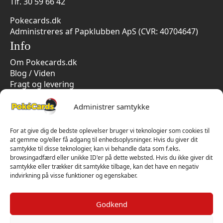
Tlf.
30 59 66 42
Pokecards.dk
Administreres af Papklubben ApS (CVR: 40704647)
Info
Om Pokecards.dk
Blog / Viden
Fragt og levering
Persondatapolitik
Handelsbetingelser
Administrer samtykke
Cookiepolitik
Vi har kun 5-stjernet anmeldelser på Trustpilot
For at give dig de bedste oplevelser bruger vi teknologier som cookies til
at gemme og/eller få adgang til enhedsoplysninger. Hvis du giver dit
samtykke til disse teknologier, kan vi behandle data som f.eks.
browsingadfærd eller unikke ID'er på dette websted. Hvis du ikke giver dit
samtykke eller trækker dit samtykke tilbage, kan det have en negativ
indvirkning på visse funktioner og egenskaber.
Godkend