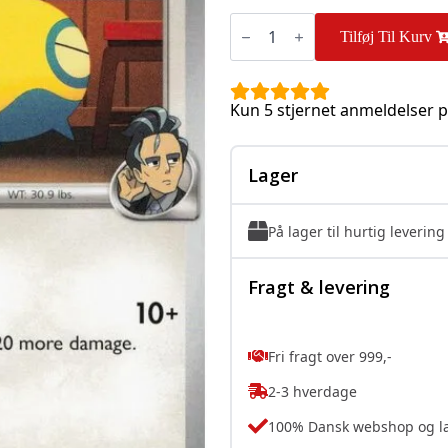
Larry's
Dunsparce
Tilføj Til Kurv
-
163/217
antal
Kun 5 stjernet anmeldelser p
Lager
På lager til hurtig levering
Fragt & levering
Fri fragt over 999,-
2-3 hverdage
100% Dansk webshop og l