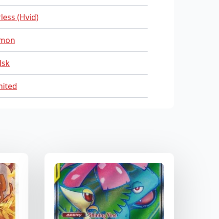
less (Hvid)
mon
lsk
mited