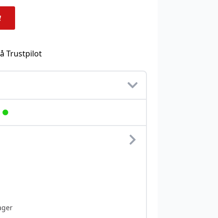
å Trustpilot
ager