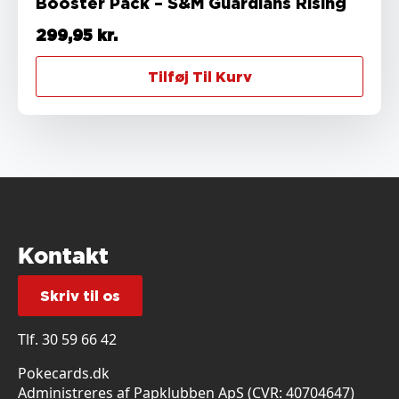
Booster Pack – S&M Guardians Rising
299,95
kr.
Tilføj Til Kurv
Kontakt
Skriv til os
Tlf.
30 59 66 42
Pokecards.dk
Administreres af Papklubben ApS (CVR: 40704647)