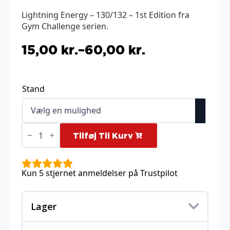
Lightning Energy – 130/132 – 1st Edition fra
Gym Challenge serien.
15,00
kr.
–
60,00
kr.
Prisinterval:
15,00 kr.
til
Stand
60,00 kr.
Lightning
Energy
Tilføj Til Kurv
-
130/132
-
1st
Kun 5 stjernet anmeldelser på Trustpilot
Edition
antal
Lager