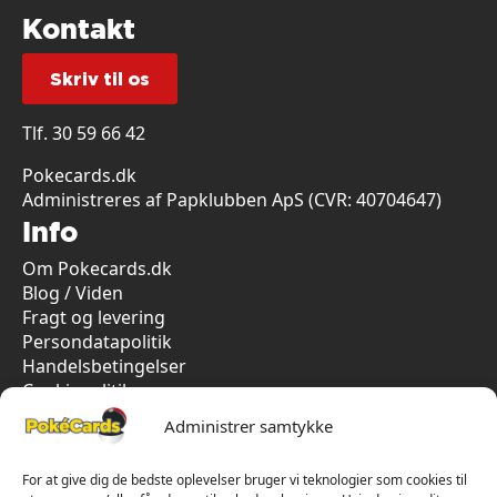
Kontakt
Skriv til os
Tlf.
30 59 66 42
Pokecards.dk
Administreres af Papklubben ApS (CVR: 40704647)
Info
Om Pokecards.dk
Blog / Viden
Fragt og levering
Persondatapolitik
Handelsbetingelser
Cookiepolitik
Vi har kun 5-stjernet anmeldelser på Trustpilot
Administrer samtykke
For at give dig de bedste oplevelser bruger vi teknologier som cookies til