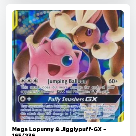
Mega Lopunny & Jigglypuff-GX –
165/236