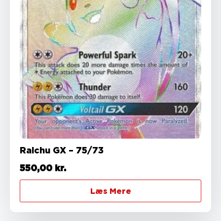
Raichu GX – 75/73
550,00
kr.
Læs Mere