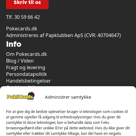
Skriv til os
Tlf.
30 59 66 42
Pokecards.dk
Administreres af Papklubben ApS (CVR: 40704647)
Info
Om Pokecards.dk
Blog / Viden
Fragt og levering
Persondatapolitik
Handelsbetingelser
Cookiepolitik
Vi har kun 5-stjernet anmeldelser på Trustpilot
Administrer samtykke
For at give dig de bedste oplevelser bruger vi teknologier som cookies til
at gemme og/eller få adgang til enhedsoplysninger. Hvis du giver dit
samtykke til disse teknologier, kan vi behandle data som f.eks.
browsingadfærd eller unikke ID'er på dette websted. Hvis du ikke giver dit
samtykke eller trækker dit samtykke tilbage, kan det have en negativ