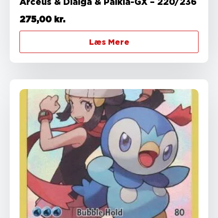
Arceus & Dialga & Palkia-GX – 220/236
275,00
kr.
Læs Mere