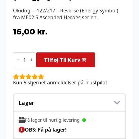
Okidogi – 122/217 – Reverse (Energy Symbol)
fra ME02.5 Ascended Heroes serien.
16,00
kr.
Okidogi
-
Tilføj Til Kurv
122/217
-
Reverse
(Energy
Kun 5 stjernet anmeldelser på Trustpilot
Symbol)
antal
Lager
På lager til hurtig levering
OBS: Få på lager!