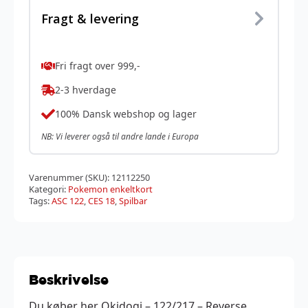
Fragt & levering
Fri fragt over 999,-
2-3 hverdage
100% Dansk webshop og lager
NB: Vi leverer også til andre lande i Europa
Varenummer (SKU):
12112250
Kategori:
Pokemon enkeltkort
Tags:
ASC 122
,
CES 18
,
Spilbar
Beskrivelse
Du køber her Okidogi – 122/217 – Reverse