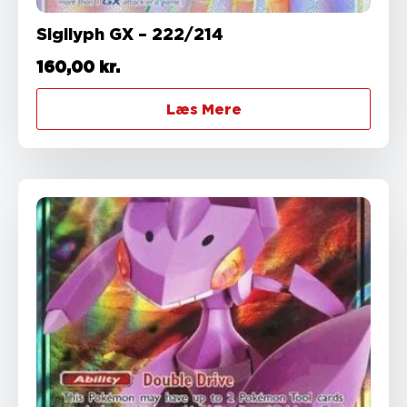
Sigilyph GX – 222/214
160,00
kr.
Læs Mere