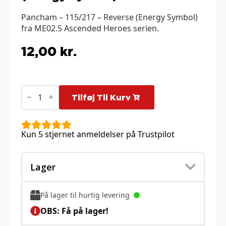
Pancham – 115/217 – Reverse (Energy Symbol)
fra ME02.5 Ascended Heroes serien.
12,00
kr.
Pancham
-
Tilføj Til Kurv
115/217
-
Reverse
(Energy
Kun 5 stjernet anmeldelser på Trustpilot
Symbol)
antal
Lager
På lager til hurtig levering
OBS: Få på lager!