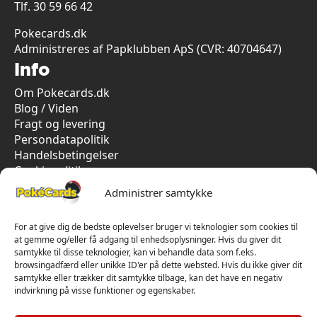
Tlf.
30 59 66 42
Pokecards.dk
Administreres af Papklubben ApS (CVR: 40704647)
Info
Om Pokecards.dk
Blog / Viden
Fragt og levering
Persondatapolitik
Handelsbetingelser
Cookiepolitik
Vi har kun 5-stjernet anmeldelser på Trustpilot
Administrer samtykke
For at give dig de bedste oplevelser bruger vi teknologier som cookies til
at gemme og/eller få adgang til enhedsoplysninger. Hvis du giver dit
samtykke til disse teknologier, kan vi behandle data som f.eks.
browsingadfærd eller unikke ID'er på dette websted. Hvis du ikke giver dit
samtykke eller trækker dit samtykke tilbage, kan det have en negativ
indvirkning på visse funktioner og egenskaber.