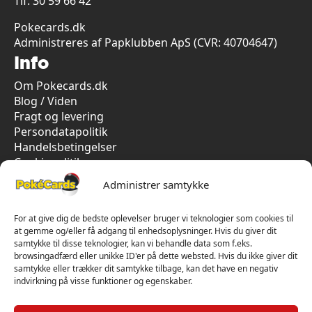
Tlf.
30 59 66 42
Pokecards.dk
Administreres af Papklubben ApS (CVR: 40704647)
Info
Om Pokecards.dk
Blog / Viden
Fragt og levering
Persondatapolitik
Handelsbetingelser
Cookiepolitik
Vi har kun 5-stjernet anmeldelser på Trustpilot
Administrer samtykke
For at give dig de bedste oplevelser bruger vi teknologier som cookies til
at gemme og/eller få adgang til enhedsoplysninger. Hvis du giver dit
samtykke til disse teknologier, kan vi behandle data som f.eks.
browsingadfærd eller unikke ID'er på dette websted. Hvis du ikke giver dit
samtykke eller trækker dit samtykke tilbage, kan det have en negativ
indvirkning på visse funktioner og egenskaber.