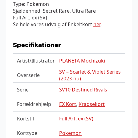
Type: Pokemon
Sjældenhed: Secret Rare, Ultra Rare
Full Art, ex (SV)
Se hele vores udvalg af Enkeltkort
her
.
Specifikationer
Artist/Illustrator
PLANETA Mochizuki
SV – Scarlet & Violet Series
Overserie
(2023-nu)
Serie
SV10 Destined Rivals
Forældrehjælp
EX Kort
,
Kradsekort
Kortstil
Full Art
,
ex (SV)
Korttype
Pokemon