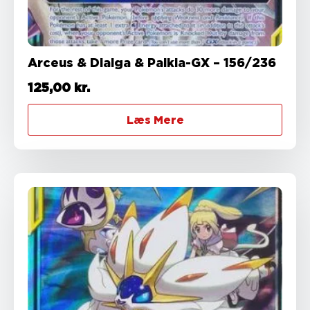
Arceus & Dialga & Palkia-GX – 156/236
125,00
kr.
Læs Mere