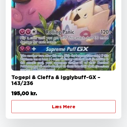
Togepi & Cleffa & Igglybuff-GX –
143/236
195,00
kr.
Læs Mere