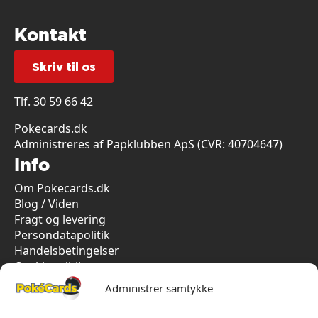
Kontakt
Skriv til os
Tlf.
30 59 66 42
Pokecards.dk
Administreres af Papklubben ApS (CVR: 40704647)
Info
Om Pokecards.dk
Blog / Viden
Fragt og levering
Persondatapolitik
Handelsbetingelser
Cookiepolitik
Vi har kun 5-stjernet anmeldelser på Trustpilot
Administrer samtykke