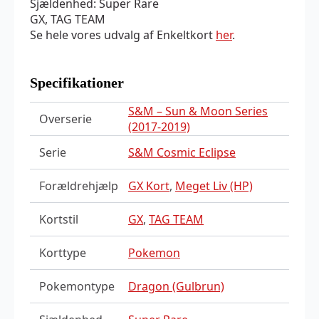
Sjældenhed: Super Rare
GX, TAG TEAM
Se hele vores udvalg af Enkeltkort
her
.
Specifikationer
S&M – Sun & Moon Series
Overserie
(2017-2019)
Serie
S&M Cosmic Eclipse
Forældrehjælp
GX Kort
,
Meget Liv (HP)
Kortstil
GX
,
TAG TEAM
Korttype
Pokemon
Pokemontype
Dragon (Gulbrun)