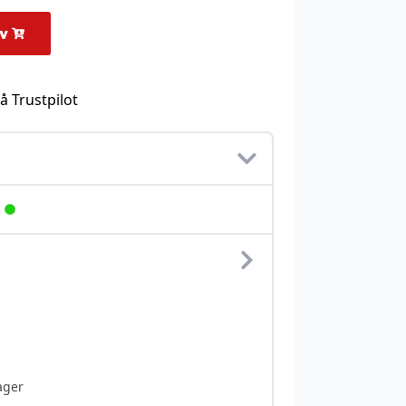
rv
å Trustpilot
ager