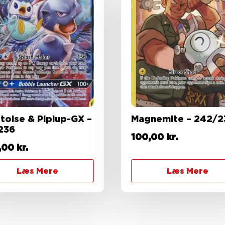
stoise & Piplup-GX –
Magnemite – 242/2
236
100,00
kr.
,00
kr.
Læs Mere
Læs Mere