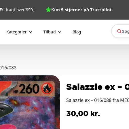
Kun 5 stjerner på Trustpilot
Fri fragt over 999,-
Søg
Kategorier
Tilbud
Blog
 016/088
Salazzle ex –
Salazzle ex – 016/088 fra ME
30,00
kr.