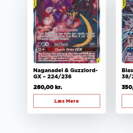
Naganadel & Guzzlord-
Bla
GX – 224/236
38/
280,00
kr.
350
Læs Mere