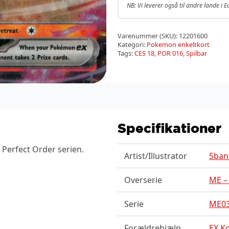
NB: Vi leverer også til andre lande i 
Varenummer (SKU):
12201600
Kategori:
Pokemon enkeltkort
Tags:
CES 18
,
POR 016
,
Spilbar
Specifikationer
 Perfect Order serien.
Artist/Illustrator
5ban
Overserie
ME –
Serie
ME03
Forældrehjælp
EX K