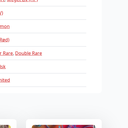
V)
emon
(Rød)
r Rare
,
Double Rare
lsk
mited