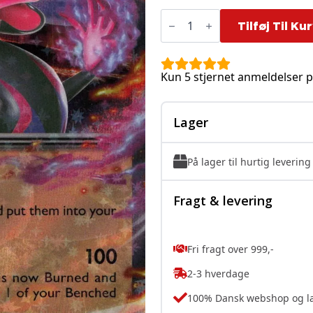
Salazzle
ex
Tilføj Til Ku
-
016/088
antal
Kun 5 stjernet anmeldelser p
Lager
På lager til hurtig levering
Fragt & levering
Fri fragt over 999,-
2-3 hverdage
100% Dansk webshop og l