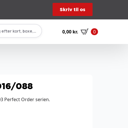
Skriv til os
 efter kort, boxe, tilbehør…
0,00
kr.
0
 016/088
03 Perfect Order serien.