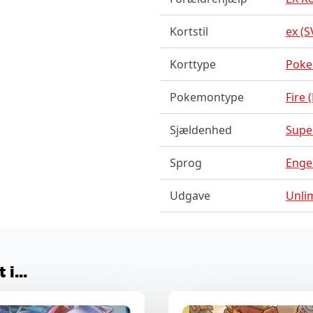
Kortstil
ex (S
Korttype
Pok
Pokemontype
Fire 
Sjældenhed
Supe
Sprog
Enge
Udgave
Unli
i...