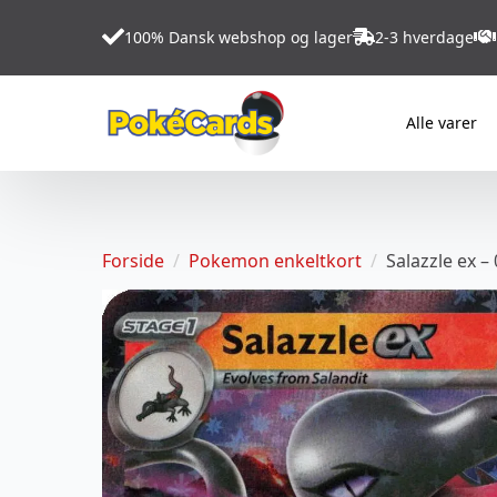
100% Dansk webshop og lager
2-3 hverdage
Alle varer
Forside
Pokemon enkeltkort
Salazzle ex –