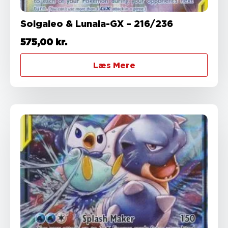
Solgaleo & Lunala-GX – 216/236
575,00
kr.
Læs Mere