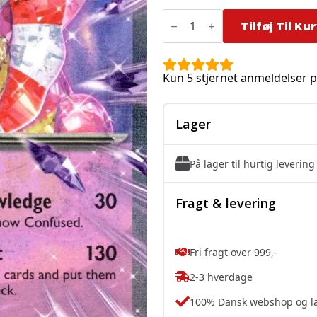
Slowking
ex
Tilføj Til Ku
-
086/193
antal
Kun 5 stjernet anmeldelser p
Lager
På lager til hurtig levering
Fragt & levering
Fri fragt over 999,-
2-3 hverdage
100% Dansk webshop og l