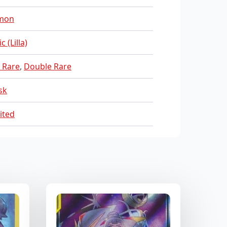
mon
c (Lilla)
 Rare
,
Double Rare
sk
ited