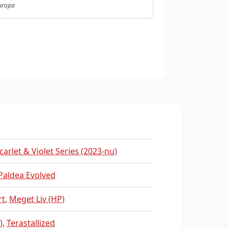
Europa
carlet & Violet Series (2023-nu)
Paldea Evolved
rt
,
Meget Liv (HP)
)
,
Terastallized