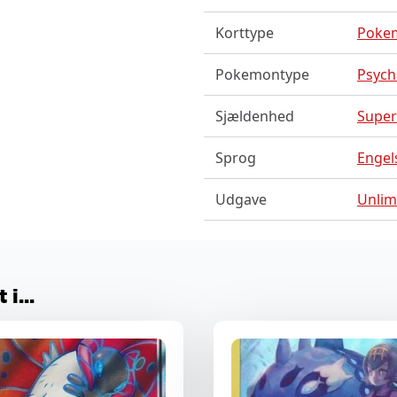
Korttype
Poke
Pokemontype
Psychi
Sjældenhed
Super
Sprog
Engel
Udgave
Unlim
i...