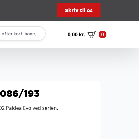
Skriv til os
 efter kort, boxe, tilbehør…
0,00
kr.
0
 086/193
02 Paldea Evolved serien.