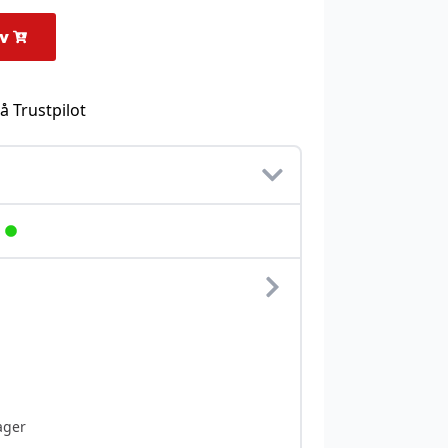
rv
å Trustpilot
ager