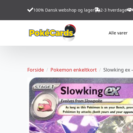
100% Dansk webshop og lager
2-3 hverdage
Alle varer
Forside
Pokemon enkeltkort
Slowking ex 