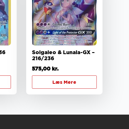
36
Solgaleo & Lunala-GX –
216/236
575,00
kr.
Læs Mere