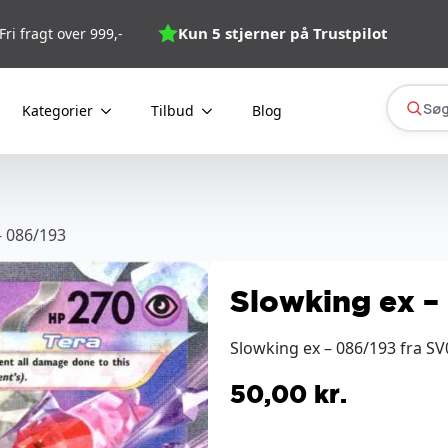
Kun 5 stjerner på Trustpilot
Fri fragt over 999,-
Søg
Kategorier
Tilbud
Blog
– 086/193
Slowking ex –
Slowking ex – 086/193 fra SV
50,00
kr.