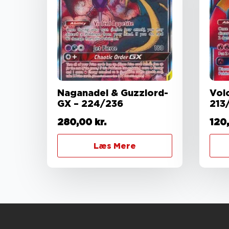
Naganadel & Guzzlord-
Vol
GX – 224/236
213
280,00
kr.
120
Læs Mere