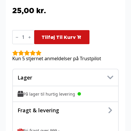
25,00
kr.
Snivy
-
Tilføj Til Kurv
001/086
-
Tinsel
Holo
Kun 5 stjernet anmeldelser på Trustpilot
antal
Lager
På lager til hurtig levering
Fragt & levering
Fri fragt over 999,-