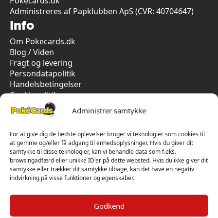
Pokecards.dk
Administreres af Papklubben ApS (CVR: 40704647)
Info
Om Pokecards.dk
Blog / Viden
Fragt og levering
Persondatapolitik
Handelsbetingelser
Cookiepolitik
Vi har kun 5-stjernet anmeldelser på Trustpilot
Administrer samtykke
For at give dig de bedste oplevelser bruger vi teknologier som cookies til
at gemme og/eller få adgang til enhedsoplysninger. Hvis du giver dit
samtykke til disse teknologier, kan vi behandle data som f.eks.
browsingadfærd eller unikke ID'er på dette websted. Hvis du ikke giver dit
samtykke eller trækker dit samtykke tilbage, kan det have en negativ
indvirkning på visse funktioner og egenskaber.
Godkend