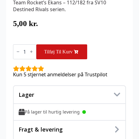
Team Rocket’s Ekans – 112/182 fra SV10
Destined Rivals serien.
5,00
kr.
Team
Rocket's
Tilføj Til Kurv
Ekans
-
112/182
antal
Kun 5 stjernet anmeldelser på Trustpilot
Lager
På lager til hurtig levering
Fragt & levering