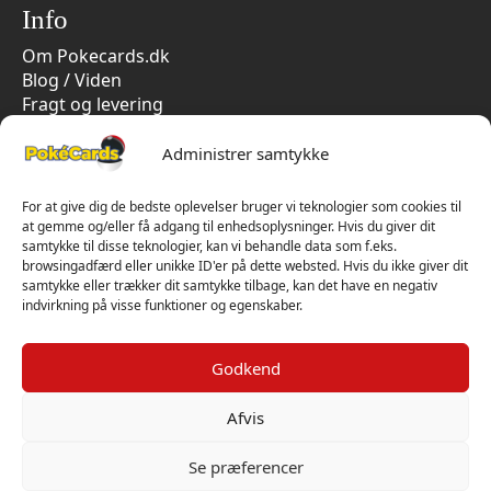
Info
Om Pokecards.dk
Blog / Viden
Fragt og levering
Persondatapolitik
Handelsbetingelser
Administrer samtykke
Cookiepolitik
Vi har kun 5-stjernet anmeldelser på Trustpilot
For at give dig de bedste oplevelser bruger vi teknologier som cookies til
at gemme og/eller få adgang til enhedsoplysninger. Hvis du giver dit
samtykke til disse teknologier, kan vi behandle data som f.eks.
browsingadfærd eller unikke ID'er på dette websted. Hvis du ikke giver dit
samtykke eller trækker dit samtykke tilbage, kan det have en negativ
indvirkning på visse funktioner og egenskaber.
Godkend
Afvis
Se præferencer