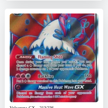
Volcarona-GX – 213/236