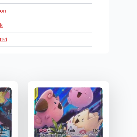
on
sk
ted