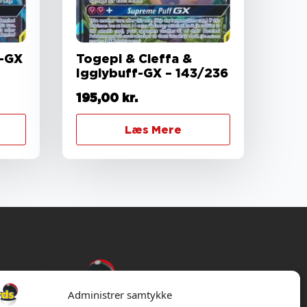
-GX
Togepi & Cleffa &
Igglybuff-GX – 143/236
195,00
kr.
Læs Mere
Administrer samtykke