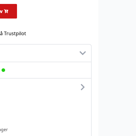
rv
å Trustpilot
ager