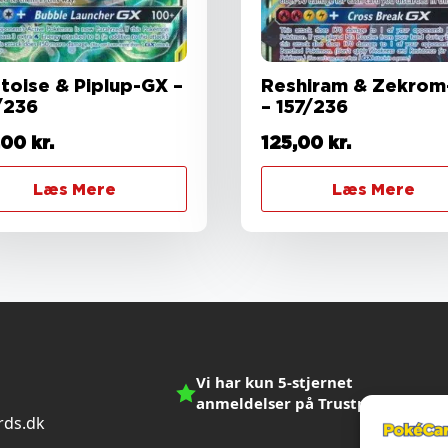
stoise & Piplup-GX –
Reshiram & Zekrom
/236
– 157/236
,00
kr.
125,00
kr.
Læs Mere
Læs Mere
Vi har kun 5-stjernet
anmeldelser på Trustpilot
ds.dk
n