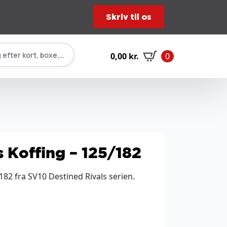
Skriv til os
 efter kort, boxe, tilbehør…
0,00
kr.
0
 Koffing – 125/182
182 fra SV10 Destined Rivals serien.