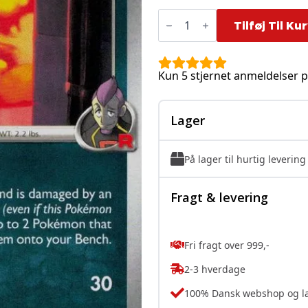
Team
Rocket's
Tilføj Til Ku
Koffing
-
125/182
antal
Kun 5 stjernet anmeldelser p
Lager
På lager til hurtig levering
Fragt & levering
Fri fragt over 999,-
2-3 hverdage
100% Dansk webshop og l