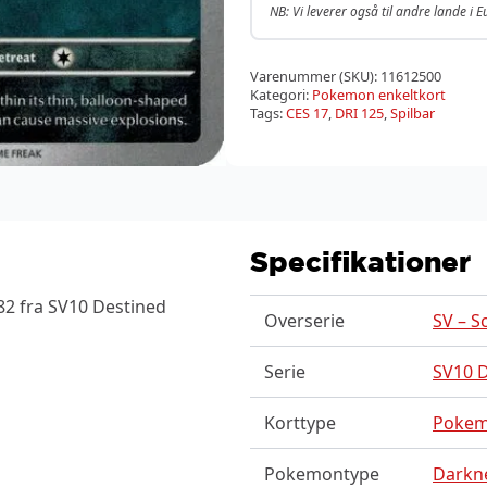
NB: Vi leverer også til andre lande i 
Varenummer (SKU):
11612500
Kategori:
Pokemon enkeltkort
Tags:
CES 17
,
DRI 125
,
Spilbar
Specifikationer
82 fra SV10 Destined
Overserie
SV – S
Serie
SV10 D
Korttype
Poke
Pokemontype
Darkne