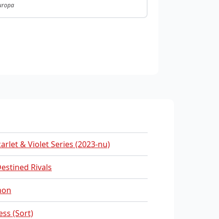
Europa
carlet & Violet Series (2023-nu)
estined Rivals
mon
ss (Sort)