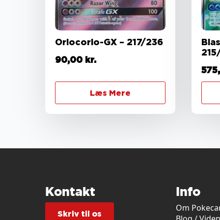
Oriocorio-GX – 217/236
Bla
215
90,00
kr.
575
Læs Mere
Kontakt
Info
Om Pokecar
Skriv til os
Blog / Vide