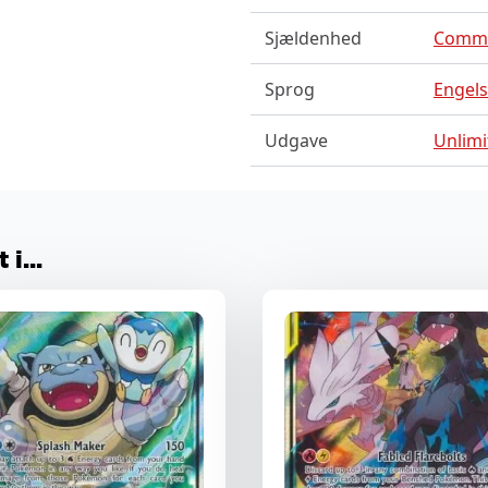
Sjældenhed
Comm
Sprog
Engel
Udgave
Unlimi
i...