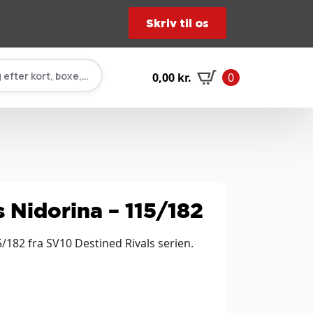
Skriv til os
 efter kort, boxe, tilbehør…
0,00
kr.
0
 Nidorina – 115/182
/182 fra SV10 Destined Rivals serien.