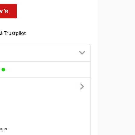
rv
å Trustpilot
ager