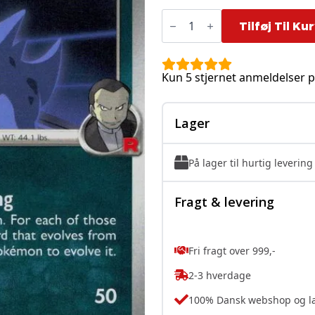
Team
Rocket's
Tilføj Til Ku
Nidorina
-
115/182
antal
Kun 5 stjernet anmeldelser p
Lager
På lager til hurtig levering
Fragt & levering
Fri fragt over 999,-
2-3 hverdage
100% Dansk webshop og l