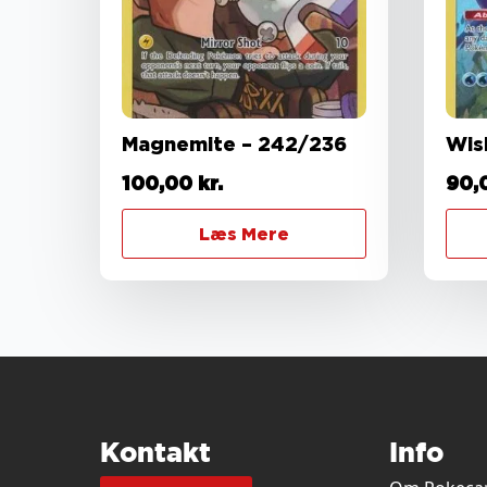
Magnemite – 242/236
Wis
100,00
kr.
90,
Læs Mere
Kontakt
Info