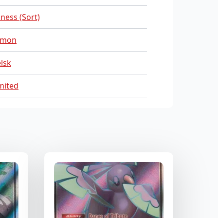
ness (Sort)
mon
lsk
mited