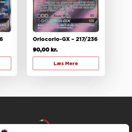
36
Oriocorio-GX – 217/236
90,00
kr.
Læs Mere