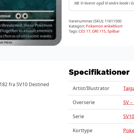
NB: Vi leverer også til andre lande i 
Varenummer (SKU):
11611500
Kategori:
Pokemon enkeltkort
Tags:
CES 17
,
DRI 115
,
Spilbar
Specifikationer
182 fra SV10 Destined
Artist/Illustrator
Taig
Overserie
SV –
Serie
SV10
Korttype
Pok