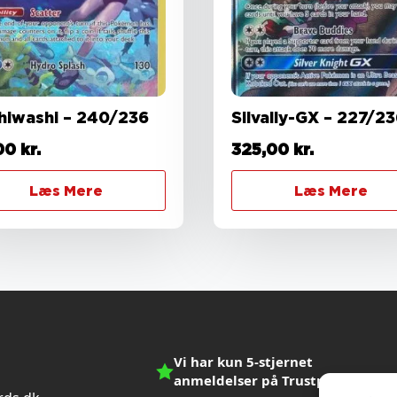
hiwashi – 240/236
Silvally-GX – 227/2
00
kr.
325,00
kr.
Læs Mere
Læs Mere
Vi har kun 5-stjernet
anmeldelser på Trustpilot