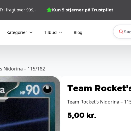
Kun 5 stjerner på Trustpilot
Fri fragt over 999,-
Søg
Kategorier
Tilbud
Blog
s Nidorina – 115/182
Team Rocket’s
Team Rocket’s Nidorina – 115
5,00
kr.