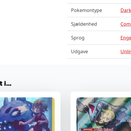
Pokemontype
Dark
Sjældenhed
Com
Sprog
Enge
Udgave
Unli
i...