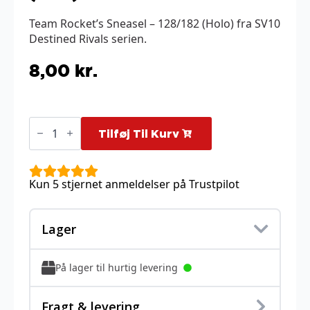
Team Rocket’s Sneasel – 128/182 (Holo) fra SV10
Destined Rivals serien.
8,00
kr.
Team
Rocket's
Tilføj Til Kurv
Sneasel
-
128/182
(Holo)
Kun 5 stjernet anmeldelser på Trustpilot
antal
Lager
På lager til hurtig levering
Fragt & levering