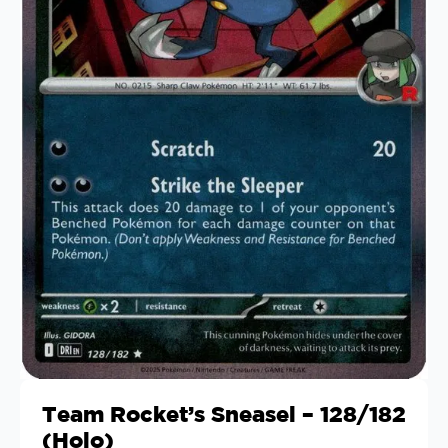
Team Rocket’s Sneasel – 128/182
(Holo)