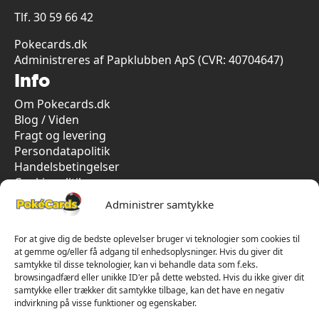
Tlf.
30 59 66 42
Pokecards.dk
Administreres af Papklubben ApS (CVR: 40704647)
Info
Om Pokecards.dk
Blog / Viden
Fragt og levering
Persondatapolitik
Handelsbetingelser
Cookiepolitik
Vi har kun 5-stjernet anmeldelser på Trustpilot
Administrer samtykke
For at give dig de bedste oplevelser bruger vi teknologier som cookies til
at gemme og/eller få adgang til enhedsoplysninger. Hvis du giver dit
samtykke til disse teknologier, kan vi behandle data som f.eks.
browsingadfærd eller unikke ID'er på dette websted. Hvis du ikke giver dit
samtykke eller trækker dit samtykke tilbage, kan det have en negativ
indvirkning på visse funktioner og egenskaber.